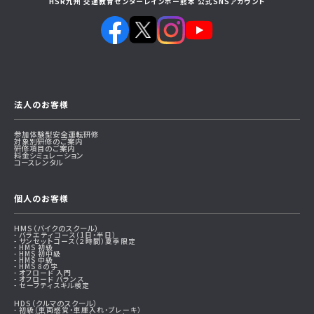
HSR九州 交通教育センターレインボー熊本 公式SNSアカウント
法人のお客様
参加体験型安全運転研修
対象別研修のご案内
研修項目のご案内
料金シミュレーション
コースレンタル
個人のお客様
HMS（バイクのスクール）
バラエティコース（1日・半日）
サンセットコース（２時間）夏季限定
HMS 初級
HMS 初中級
HMS 中級
HMS 8の字
オフロード 入門
オフロード バランス
セーフティスキル検定
HDS（クルマのスクール）
初級（⾞両感覚・⾞庫⼊れ・ブレーキ）