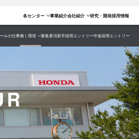
各センター
事業紹介
会社紹介
研究・開発
採用情報
ールの仕事
働く環境
募集要項
新卒採用エントリー
中途採用エントリー
UR