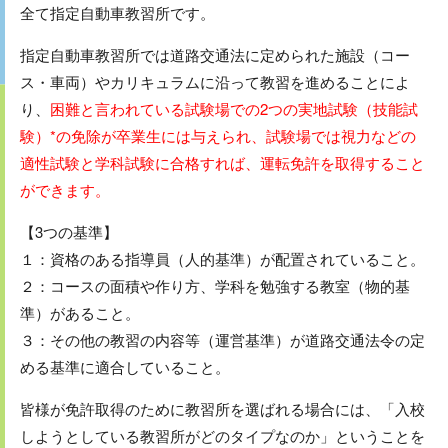
全て指定自動車教習所です。
指定自動車教習所では道路交通法に定められた施設（コー
ス・車両）やカリキュラムに沿って教習を進めることによ
り、
困難と言われている試験場での2つの実地試験（技能試
験）
*
の免除が卒業生には与えられ、試験場では視力などの
適性試験と学科試験に合格すれば、運転免許を取得すること
ができます。
【3つの基準】
１：資格のある指導員（人的基準）が配置されていること。
２：コースの面積や作り方、学科を勉強する教室（物的基
準）があること。
３：その他の教習の内容等（運営基準）が道路交通法令の定
める基準に適合していること。
皆様が免許取得のために教習所を選ばれる場合には、「入校
しようとしている教習所がどのタイプなのか」ということを