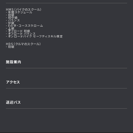
HMS（バイクのスクール）
年間スケジュール
初級
初中級
バランス
中級
8の字・コーススラローム
上級
オフロード 初級
オフロード バランス
オンロードバイク セーフティスキル検定
HDS（クルマのスクール）
初級
施設案内
アクセス
送迎バス