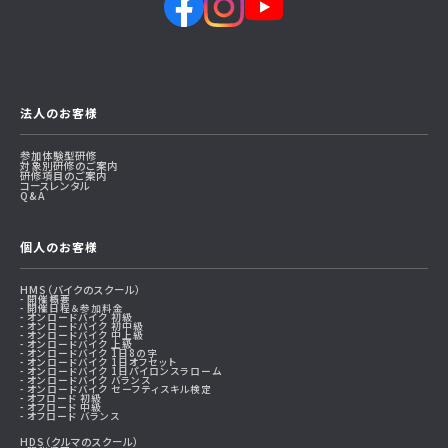
法人のお客様
参加体験型研修
対象別研修のご案内
研修項目のご案内
コースレンタル
Q&A
個人のお客様
HMS（バイクのスクール）
開催概要
開催日程＆参加料金
オンロードバイク 初級
オンロードバイク 初中級
オンロードバイク 中上級
オンロードバイク 上級
オンロードバイク 1日8の字
オンロードバイク 1日オフセット
オンロードバイク 1日パイロンスラローム
オンロードバイク バランス
オンロードバイク セーフティスキル検定
オフロード 初級
オフロード 中級
オフロード バランス
HDS（クルマのスクール）