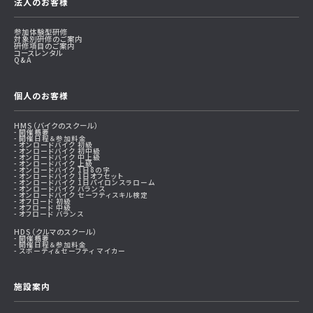
法人のお客様
参加体験型研修
対象別研修のご案内
研修項目のご案内
コースレンタル
Q&A
個人のお客様
HMS（バイクのスクール）
開催概要
開催日程＆参加料金
オンロードバイク 初級
オンロードバイク 初中級
オンロードバイク 中上級
オンロードバイク 上級
オンロードバイク 1日8の字
オンロードバイク 1日オフセット
オンロードバイク 1日パイロンスラローム
オンロードバイク バランス
オンロードバイク セーフティスキル検定
オフロード 初級
オフロード 中級
オフロード バランス
HDS（クルマのスクール）
開催概要
開催日程＆参加料金
スポーティ＆セーフティ マイカー
施設案内