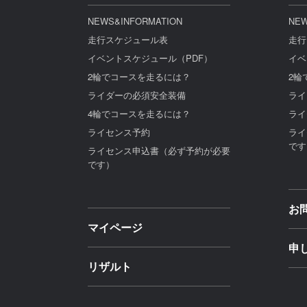
NEWS&INFORMATION
NEW
走行スケジュール表
走行
イベントスケジュール（PDF）
イベ
2輪でコースを走るには？
2輪
ライダーの必須安全装備
ライ
4輪でコースを走るには？
ライ
ライセンス予約
ライ
です
ライセンス申込書（必ず予約が必要
です）
お
マイページ
申
リザルト