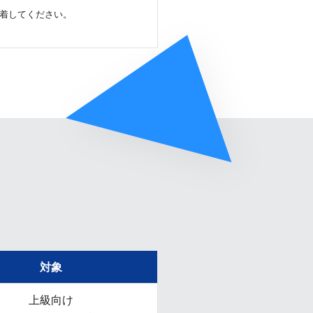
着してください。
対象
上級向け