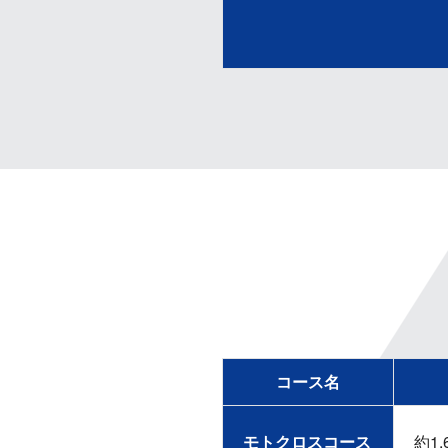
コース名
モトクロスコース
約1