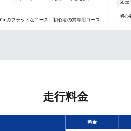
（50
初心
00mのフラットなコース。初心者の方専用コース
走行料金
料金