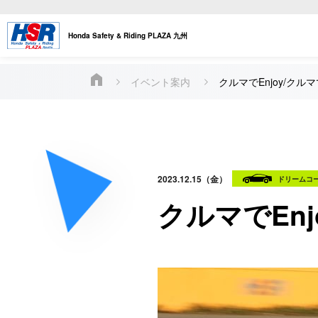
Honda Safety & Riding PLAZA 九州
イベント案内
クルマでEnjoy/クルマでEn
2023.12.15（金）
ドリームコ
クルマでEnjoy