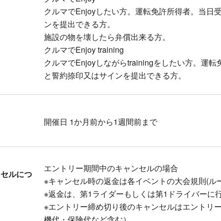
クルマでEnjoyしたい方。運転免許所得者。当
ンを提出できる方。
施設の物を壊したら弁償出来る方。
クルマでEnjoy training
クルマでEnjoyしながらtrainingをしたい方
と誓約捺印又はサインを提出できる方。
開催日 1か月前から1週間前まで
エントリー期間中のキャンセルの場合
ンセルにつ
※キャンセル時の返金は各イベントの大会規則(ル
※返金は、第1ライダーもしくは第1ドライバーに
※エントリー締め切り後のキャンセルはエントリ
機代・保険代など含む）。