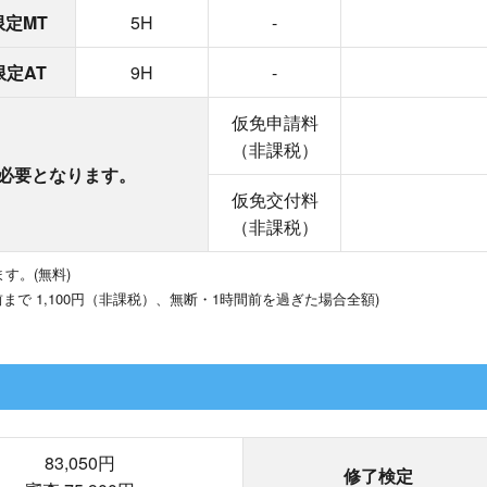
限定MT
5H
-
限定AT
9H
-
仮免申請料
（非課税）
必要となります。
仮免交付料
（非課税）
す。(無料)
で 1,100円（非課税）、無断・1時間前を過ぎた場合全額)
83,050円
修了検定