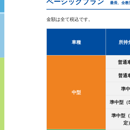
ベーシックプラン
最長、全教
金額は全て税込です。
車種
所持
普通
普通車
準
中型
準中型（5
準中型（A
定