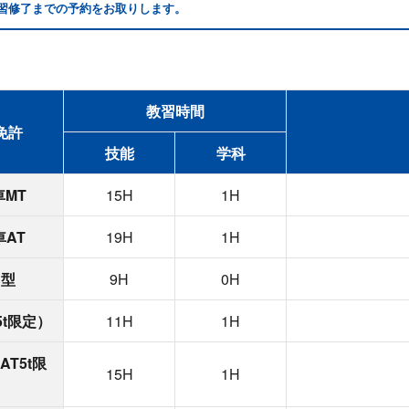
習修了までの予約をお取りします。
教習時間
免許
技能
学科
車MT
15H
1H
AT
19H
1H
中型
9H
0H
t限定）
11H
1H
T5t限
15H
1H
）